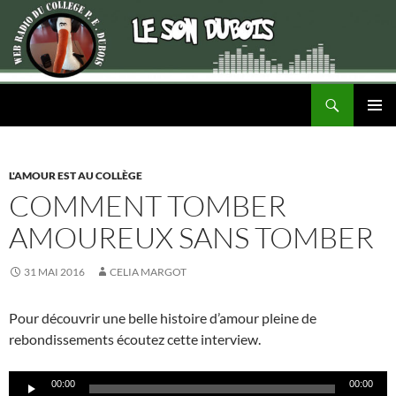
Recherche
ALLER
MENU
AU
PRINCI
CONTENU
L'AMOUR EST AU COLLÈGE
COMMENT TOMBER
AMOUREUX SANS TOMBER
31 MAI 2016
CELIA MARGOT
Pour découvrir une belle histoire d’amour pleine de
rebondissements écoutez cette interview.
Lecteur
00:00
00:00