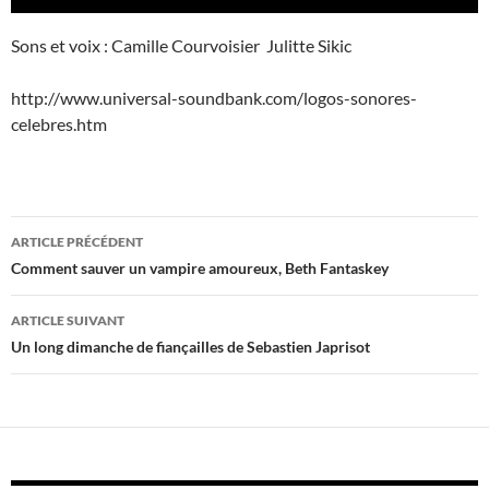
audio
Sons et voix : Camille Courvoisier Julitte Sikic
http://www.universal-soundbank.com/logos-sonores-
celebres.htm
Navigation
ARTICLE PRÉCÉDENT
des
Comment sauver un vampire amoureux, Beth Fantaskey
articles
ARTICLE SUIVANT
Un long dimanche de fiançailles de Sebastien Japrisot