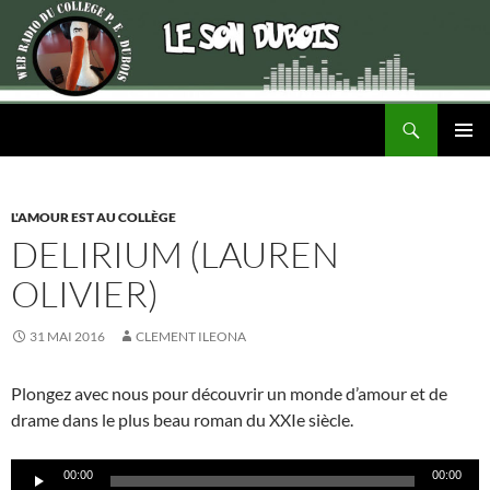
Recherche
ALLER
MENU
AU
PRINCI
CONTENU
L'AMOUR EST AU COLLÈGE
DELIRIUM (LAUREN
OLIVIER)
31 MAI 2016
CLEMENT ILEONA
Plongez avec nous pour découvrir un monde d’amour et de
drame dans le plus beau roman du XXIe siècle.
Lecteur
00:00
00:00