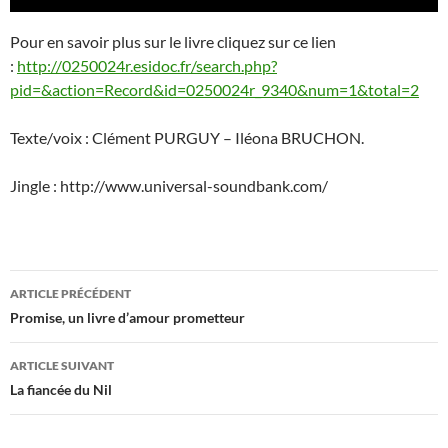
audio
Pour en savoir plus sur le livre cliquez sur ce lien
:
http://0250024r.esidoc.fr/search.php?
pid=&action=Record&id=0250024r_9340&num=1&total=2
Texte/voix : Clément PURGUY – Iléona BRUCHON.
Jingle : http://www.universal-soundbank.com/
Navigation
ARTICLE PRÉCÉDENT
des
Promise, un livre d’amour prometteur
articles
ARTICLE SUIVANT
La fiancée du Nil