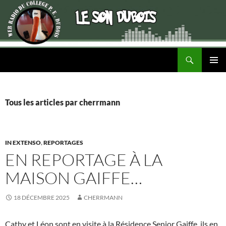
Recherche
ALLER
MENU
AU
PRINCI
CONTENU
Tous les articles par cherrmann
IN EXTENSO
,
REPORTAGES
EN REPORTAGE À LA
MAISON GAIFFE…
18 DÉCEMBRE 2025
CHERRMANN
Cathy et Léon sont en visite à la Résidence Senior Gaiffe, ils en