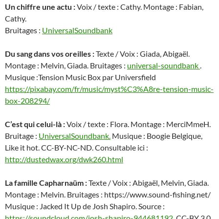
Un chiffre une actu :
Voix / texte : Cathy. Montage : Fabian,
Cathy.
Bruitages :
UniversalSoundbank
Du sang dans vos oreilles :
Texte / Voix : Giada, Abigaël.
Montage : Melvin, Giada. Bruitages :
universal-soundbank
.
Musique :Tension Music Box par Universfield
https://pixabay.com/fr/music/myst%C3%A8re-tension-music-
box-208294/
C’est qui celui-là :
Voix / texte : Flora. Montage : MerciMmeH.
Bruitage :
UniversalSoundbank.
Musique : Boogie Belgique,
Like it hot. CC-BY-NC-ND. Consultable ici :
http://dustedwax.org/dwk260.html
La famille Capharnaüm :
Texte / Voix : Abigaël, Melvin, Giada.
Montage : Melvin. Bruitages : https://www.sound-fishing.net/
Musique : Jacked It Up de Josh Shapiro. Source :
https://soundcloud.com/josh-shapiro-944681192
. CC-BY 3.0