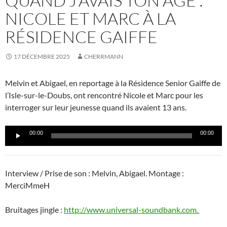
QUAND J’AVAIS TON ÂGE :
NICOLE ET MARC À LA
RÉSIDENCE GAIFFE
17 DÉCEMBRE 2025
CHERRMANN
Melvin et Abigael, en reportage à la Résidence Senior Gaiffe de
l’Isle-sur-le-Doubs, ont rencontré Nicole et Marc pour les
interroger sur leur jeunesse quand ils avaient 13 ans.
Lecteur
00:00
00:00
audio
Interview / Prise de son : Melvin, Abigael. Montage :
MerciMmeH
Bruitages jingle :
http://www.universal-soundbank.com.