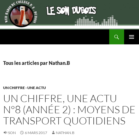
Recherche
ALLER
MENU
AU
PRINCI
CONTENU
Tous les articles par Nathan.B
UN CHIFFRE - UNE ACTU
UN CHIFFRE, UNE ACTU
N°8 (ANNÉE 2) : MOYENS DE
TRANSPORT QUOTIDIENS
SON
6 MARS 2017
NATHAN.B