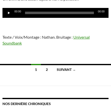
Lecteur
00:00
00:00
audio
Texte / Voix/Montage : Nathan. Bruitage :
Universal
Soundbank
Navigation
1
2
SUIVANT →
des
articles
NOS DERNIÈRE CHRONIQUES