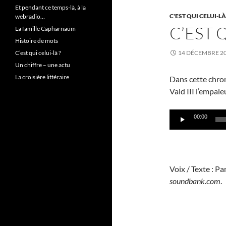
Et pendant ce temps-là, à la
C'EST QUI CELUI-LÀ
webradio…
C’EST Q
La famille Capharnaüm
Histoire de mots
C’est qui celui-là ?
14 DÉCEMBRE 2
Un chiffre – une actu
La croisière littéraire
Dans cette chron
Vald III l’empaleu
Lecteur
00:00
audio
Voix / Texte : P
soundbank.com
.