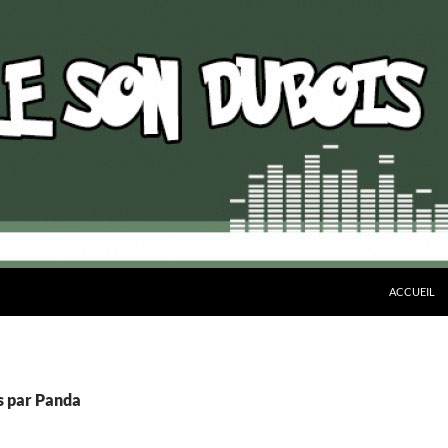
ALLER AU 
ACCUEIL
es par Panda