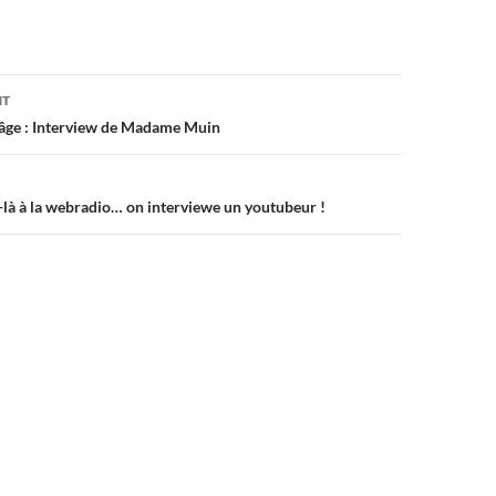
on
NT
 âge : Interview de Madame Muin
là à la webradio… on interviewe un youtubeur !