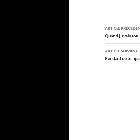
Navigati
ARTICLE PRÉCÉDE
des
Quand j’avais ton
articles
ARTICLE SUIVANT
Pendant ce temps-