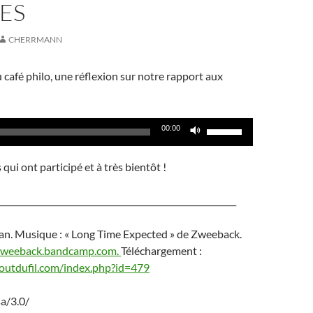
ES
CHERRMANN
café philo, une réflexion sur notre rapport aux
Utilisez
00:00
les
flèches
qui ont participé et à très bientôt !
haut/bas
pour
_________________________________________________________
augmenter
ou
an. Musique : « Long Time Expected » de Zweeback.
diminuer
/zweeback.bandcamp.com.
Téléchargement :
le
outdufil.com/index.php?id=479
volume.
sa/3.0/