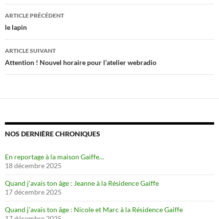
Navigation
ARTICLE PRÉCÉDENT
des
le lapin
articles
ARTICLE SUIVANT
Attention ! Nouvel horaire pour l’atelier webradio
NOS DERNIÈRE CHRONIQUES
En reportage à la maison Gaiffe…
18 décembre 2025
Quand j’avais ton âge : Jeanne à la Résidence Gaiffe
17 décembre 2025
Quand j’avais ton âge : Nicole et Marc à la Résidence Gaiffe
17 décembre 2025