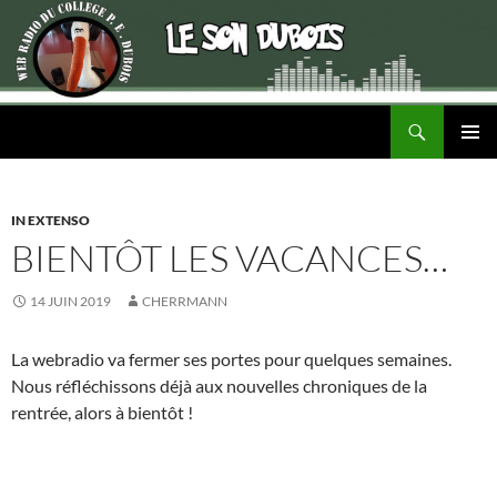
Recherche
ALLER
MENU
AU
PRINCI
CONTENU
IN EXTENSO
BIENTÔT LES VACANCES…
14 JUIN 2019
CHERRMANN
La webradio va fermer ses portes pour quelques semaines.
Nous réfléchissons déjà aux nouvelles chroniques de la
rentrée, alors à bientôt !