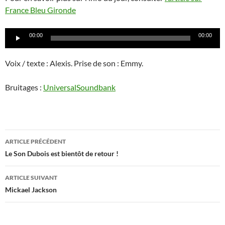
France Bleu Gironde
Lecteur
00:00
00:00
audio
Voix / texte : Alexis. Prise de son : Emmy.
Bruitages :
UniversalSoundbank
Navigation
ARTICLE PRÉCÉDENT
des
Le Son Dubois est bientôt de retour !
articles
ARTICLE SUIVANT
Mickael Jackson