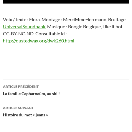
audio
Voix / texte : Flora. Montage : MerciMmeHerrmann. Bruitage :
UniversalSoundbank.
Musique : Boogie Belgique, Like it hot.
CC-BY-NC-ND. Consultable ici :
http://dustedwax.org/dwk260.html
Navigation
ARTICLE PRÉCÉDENT
des
La famille Capharnaüm, au ski !
articles
ARTICLE SUIVANT
Histoire du mot « jeans »