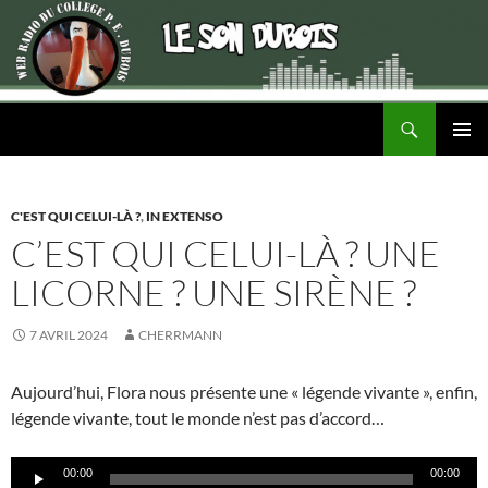
Recherche
ALLER
MENU
AU
PRINCI
CONTENU
C'EST QUI CELUI-LÀ ?
,
IN EXTENSO
C’EST QUI CELUI-LÀ ? UNE
LICORNE ? UNE SIRÈNE ?
7 AVRIL 2024
CHERRMANN
Aujourd’hui, Flora nous présente une « légende vivante », enfin,
légende vivante, tout le monde n’est pas d’accord…
Lecteur
00:00
00:00